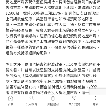
房地產市場表現依舊值得期待。從川普當選後隔日的各項
數據來看，美國股市三大指數都創下新高，道瓊飆漲超過
1,500點，標普500指數上漲2.5%，創選舉日次日表現史
上同期最佳紀錄，美國聯準會也如市場預期般地降息一
碼，十年期美國公債殖利率更在大幅上揚，反映了市場樂
觀看待經濟成長，投資人對美國未來的經濟發展有信心。
執行長曾意婷認為，這樣的信心也會延續到房地產市場，
特別是像美國這種資本市場管制寬鬆的環境下，房地產被
視為一種穩健的資產配置，不僅能提供穩定的長期回報，
還能有效抵禦通膨的風險。
除此之外，依川普過去的經濟政策，以及本次競選時的承
諾來看，川普可以說是強烈支持經濟與企業發展。川普提
出的延長《減稅與就業法案》中對企業與個人的減稅條
款，並計劃將企業稅率削減至20%，對製造業產品的企
業更可能降至15%。而企業與個人所得稅降低後，投資
者將更有餘裕與意願將資金投入房地產市場，進一步刺激
市場活躍。儘管川普當選後可能推動部分住房政策改革，
但就執行長曾意婷的觀察，美國房地產市場長期以來的供
首頁
公司簡介
美國建案
立即諮詢
更多