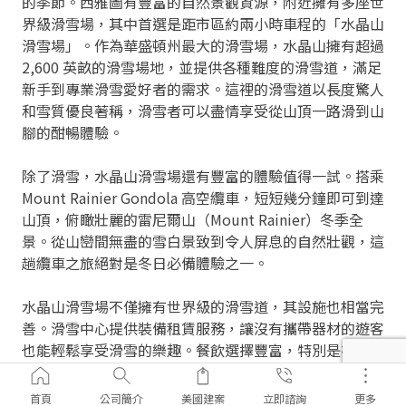
的季節。西雅圖有豐富的自然景觀資源，附近擁有多座世
界級滑雪場，其中首選是距市區約兩小時車程的「水晶山
滑雪場」。作為華盛頓州最大的滑雪場，水晶山擁有超過
2,600 英畝的滑雪場地，並提供各種難度的滑雪道，滿足
新手到專業滑雪愛好者的需求。這裡的滑雪道以長度驚人
和雪質優良著稱，滑雪者可以盡情享受從山頂一路滑到山
腳的酣暢體驗。
除了滑雪，水晶山滑雪場還有豐富的體驗值得一試。搭乘
Mount Rainier Gondola 高空纜車，短短幾分鐘即可到達
山頂，俯瞰壯麗的雷尼爾山（Mount Rainier）冬季全
景。從山巒間無盡的雪白景致到令人屏息的自然壯觀，這
趟纜車之旅絕對是冬日必備體驗之一。
水晶山滑雪場不僅擁有世界級的滑雪道，其設施也相當完
善。滑雪中心提供裝備租賃服務，讓沒有攜帶器材的遊客
也能輕鬆享受滑雪的樂趣。餐飲選擇豐富，特別是在纜車
終點站的 Forest Queen Express 附近，有一家名為
Campbell Basin 的餐廳，提供多元的美食選項，從經典
首頁
公司簡介
美國建案
立即諮詢
更多