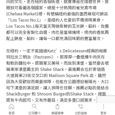
同的文化，走在紐約各個街道，感覺像是在環遊世界，放
眼就可看遍各個國家。總是十分熱鬧的雀兒喜市場
(Chelsea Market)裡，有號稱紐約最強的墨西哥塔可餅店
「Los Tacos No.1」，是紐約人也愛的平價排隊美食。
Los Tacos No.1每天當天現做新鮮的玉米餅，餡料、佐醬
都可以完全客製化自選，肉也是當場燒烤，烤肉的香氣再
配上餅皮、餡料，讓每一口都充滿回味窮的豐富層次。
在紐約，一定不能錯過Katz’s Delicatessen經典的帕斯
特拉米三明治（Pastrami），那厚厚一疊煙燻牛肉夾在
鬆軟的麵包中，既簡單又美味。而說到漢堡，當然要去號
稱東岸漢堡霸主的 Shake Shack，最推薦去位於麥迪遜
大道與東23街交叉口的 Madison Square Park 店，雖然
因為大受歡迎而需要排隊，但能在公園裡迎著陽光、大口
咬下漢堡的滿足感，讓人排隊也甘願。推薦必點的是結合
ShackBurger 和 Shroom Burger的Shake Stack，裡面
既有牛肉起司，又有炸蘑菇，滿足多重口感需求。 此
外，酥脆的薯條和濃郁的奶昔，也是備受歡迎的配餐選
擇。
首頁
公司簡介
美國建案
立即諮詢
更多