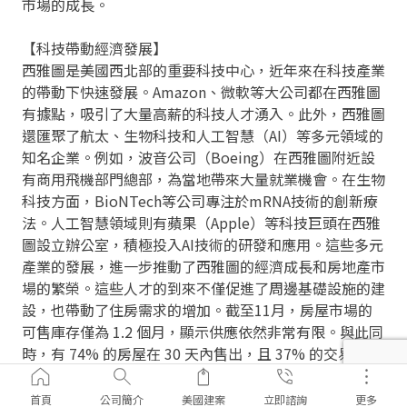
市場的成長。
【科技帶動經濟發展】
西雅圖是美國西北部的重要科技中心，近年來在科技產業
的帶動下快速發展。Amazon、微軟等大公司都在西雅圖
有據點，吸引了大量高薪的科技人才湧入。此外，西雅圖
還匯聚了航太、生物科技和人工智慧（AI）等多元領域的
知名企業。例如，波音公司（Boeing）在西雅圖附近設
有商用飛機部門總部，為當地帶來大量就業機會。在生物
科技方面，BioNTech等公司專注於mRNA技術的創新療
法。人工智慧領域則有蘋果（Apple）等科技巨頭在西雅
圖設立辦公室，積極投入AI技術的研發和應用。這些多元
產業的發展，進一步推動了西雅圖的經濟成長和房地產市
場的繁榮。這些人才的到來不僅促進了周邊基礎設施的建
設，也帶動了住房需求的增加。截至11月，房屋市場的
可售庫存僅為 1.2 個月，顯示供應依然非常有限。與此同
時，有 74% 的房屋在 30 天內售出，且 37% 的交易價格
高於掛牌價，這表明買家競爭依然激烈，房地產市場仍處
於賣方主導狀態。
首頁
公司簡介
美國建案
立即諮詢
更多