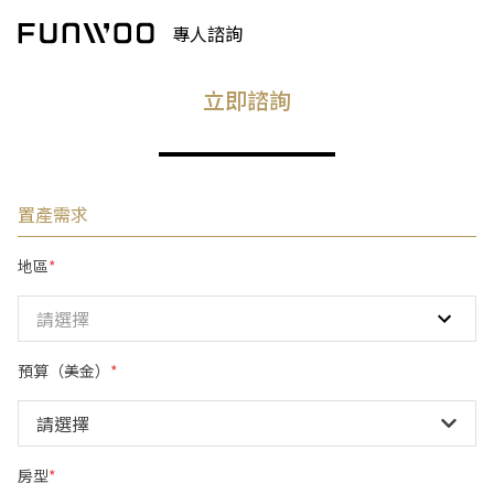
專人諮詢
立即諮詢
置產需求
地區
*
請選擇
預算（美金）
*
房型
*