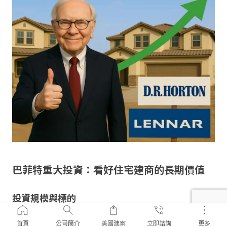
巴菲特重大投資：看好住宅建商的長期價值
投資規模與標的
根據最新 13F 報告與主流媒體統計，Berkshire 在 2025
首頁
公司簡介
美國建案
立即諮詢
更多