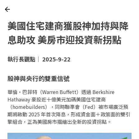
美國住宅建商獲股神加持與降
息助攻 美房市迎投資新拐點
執行長觀點｜ 2025-9-22
股神與央行的雙重信號
華倫・巴菲特（Warren Buffett）透過 Berkshire
Hathaway 豪投近十億美元加碼美國住宅建商
（homebuilders），同時聯準會（Fed）被市場廣泛預
期將啟動 2025 年首次降息，形成資金面＋政策面的雙引
擎組合，正為美國房市描繪出全新的投資拐點。