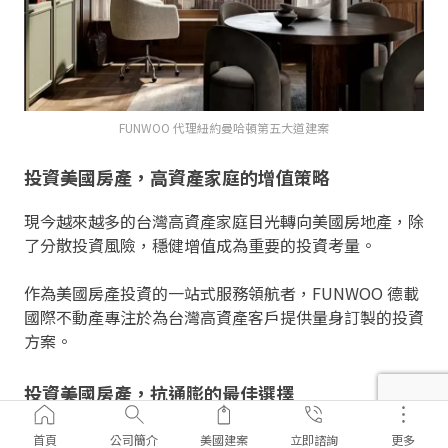
FUNWOO 代理紐約曼哈頓第五大道建案
投資美國房產，高資產家庭的增值策略
現今越來越多的台灣高資產家庭目光轉向美國房地產，除
了分散投資風險，穩健增值成為重要的投資考量。
作為美國房產投資的一站式服務領航者，FUNWOO 德載
國際不動產專注於為台灣高資產客戶提供量身訂製的投資
方案。
投資美國房產，抗通膨的最佳選擇
在美國總統川普再度執政的情況下，市場預測美國將 進
首頁
公司簡介
美國建案
立即諮詢
更多