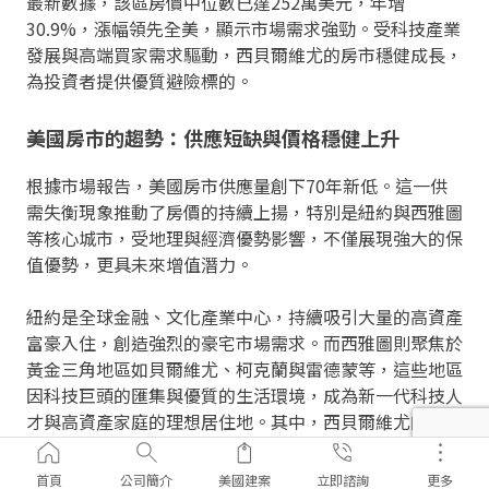
最新數據，該區房價中位數已達252萬美元，年增
30.9%，漲幅領先全美，顯示市場需求強勁。受科技產業
發展與高端買家需求驅動，西貝爾維尤的房市穩健成長，
為投資者提供優質避險標的。
美國房市的趨勢：供應短缺與價格穩健上升
根據市場報告，美國房市供應量創下70年新低。這一供
需失衡現象推動了房價的持續上揚，特別是紐約與西雅圖
等核心城市，受地理與經濟優勢影響，不僅展現強大的保
值優勢，更具未來增值潛力。
紐約是全球金融、文化產業中心，持續吸引大量的高資產
富豪入住，創造強烈的豪宅市場需求。而西雅圖則聚焦於
黃金三角地區如貝爾維尤、柯克蘭與雷德蒙等，這些地區
因科技巨頭的匯集與優質的生活環境，成為新一代科技人
才與高資產家庭的理想居住地。其中，西貝爾維尤的房價
漲幅領先全美，反映出高資產買家對優質房產的強勁需
求。此外，市場預期川普政府將推動降息，進一步降低房
首頁
公司簡介
美國建案
立即諮詢
更多