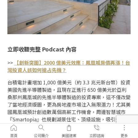
立即收聽完整 Podcast 內容
>>
【創新突圍】2000 億美元效應：鳳凰城房價再漲！台
灣投資人該如何搶占先機？
台積電計畫增加 1,000 億美元（約 3.3 兆元新台幣）投資
美國先進半導體製造，且現在正進行 650 億美元於亞利
桑那州鳳凰城的先進半導體製造的投資專案，這不僅改變
了當地經濟版圖，更為房地產市場注入無限潛力！尤其美
國鳳凰城預計創造數萬個高薪工作機會，周邊智慧城市
『Smartopia』也規劃湖景住宅、頂級設施，吸引全球資
金湧入。如何掌握新一波資產趨勢？下載聽「創新突
圍」。
首頁
公司簡介
美國建案
立即諮詢
更多