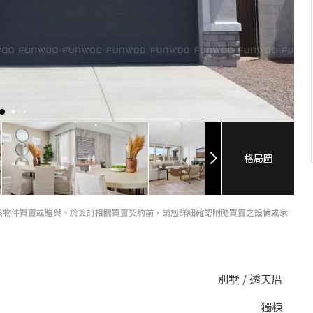
格局圖
該物件買賣或贈與。於簽訂相關買賣契約前，請您詳細確認附隨買賣之設備或家
別墅 / 透天厝
獨棟