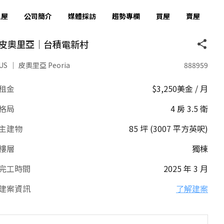
租屋
公司簡介
媒體採訪
趨勢專欄
買屋
賣屋
皮奧里亞｜台積電新村
US
｜
皮奧里亞 Peoria
888959
租金
$3,250美金 / 月
格局
4 房 3.5 衛
主建物
85 坪 (3007 平方英呎)
樓層
獨棟
完工時間
2025 年 3 月
建案資訊
了解建案