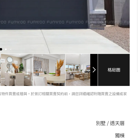
格局圖
該物件買賣或贈與。於簽訂相關買賣契約前，請您詳細確認附隨買賣之設備或家
別墅 / 透天厝
獨棟