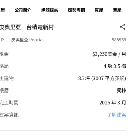
租屋
公司簡介
媒體採訪
趨勢專欄
買屋
賣屋
皮奧里亞｜台積電新村
US
｜
皮奧里亞 Peoria
888959
租金
$3,250美金 / 月
格局
4 房 3.5 衛
主建物
85 坪 (3007 平方英呎)
樓層
獨棟
完工時間
2025 年 3 月
建案資訊
了解建案