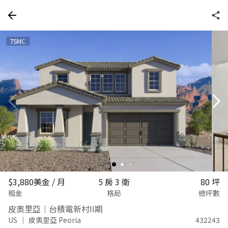
TSMC
$
3,880美金
/ 月
5 房 3 衛
80 坪
租金
格局
總坪數
皮奧里亞｜台積電新村II期
US
｜
皮奧里亞 Peoria
432243