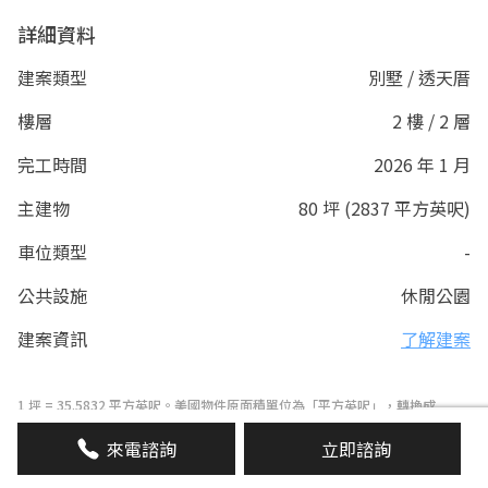
詳細資料
建案類型
別墅 / 透天厝
樓層
2 樓 / 2 層
完工時間
2026 年 1 月
主建物
80 坪 (2837 平方英呎)
車位類型
-
公共設施
休閒公園
建案資訊
了解建案
1 坪 = 35.5832 平方英呎。美國物件原面積單位為「平方英呎」，轉換成
「坪」會有些許落差。
來電諮詢
立即諮詢
本頁面所示租金為過往交易紀錄，歷史租金僅供參考之用，不構成任何租賃建
議或保證。房屋租金價格可能因匯率波動、經濟情勢、市場供需當時條件及個