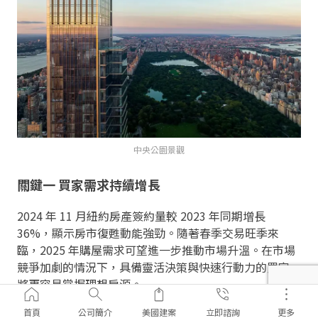
中央公園景觀
關鍵一 買家需求持續增長
2024 年 11 月紐約房產簽約量較 2023 年同期增長
36%，顯示房市復甦動能強勁。隨著春季交易旺季來
臨，2025 年購屋需求可望進一步推動市場升溫。在市場
競爭加劇的情況下，具備靈活決策與快速行動力的買家，
將更容易掌握理想房源。
首頁
公司簡介
美國建案
立即諮詢
更多