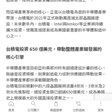
而這場產業革命的核心，正是以台積電為首的半導體產業
聚落。台積電於2021年正式啟動鳳凰城北部晶圓廠建
設。未來數年內，台積電、Intel與Amkor等企業將持續
擴大投資，使鳳凰城逐漸成為美國最重要的半導體製造中
台積電投資 650 億美元，帶動整體產業鏈發展的
核心引擎
半導體產業是目前亞利桑那州所有超級建設計畫的核心。
無論是投資規模、就業創造能力或對供應鏈的帶動效果，
半導體產業都扮演著關鍵角色。
台積電目前規劃中的六座晶圓廠將涵蓋4奈米、3奈米及2
奈米先進製程，總投資金額已超過650億美元，成為美國
史上規模最大的外國直接投資案之一。
▪︎ 第一廠（Fab 1）：生產 4 奈米晶片；高產量生產於
首頁
公司簡介
美國建案
立即諮詢
更多