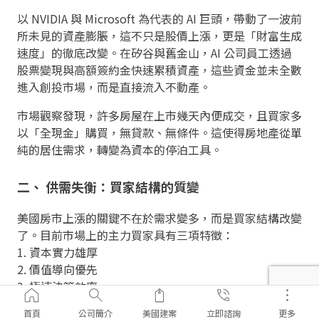
以 NVIDIA 與 Microsoft 為代表的 AI 巨頭，帶動了一波前
所未見的資產膨脹，這不只是股價上漲，更是「財富生成
速度」的徹底改變。在矽谷與舊金山，AI 公司員工透過
股票變現與高額簽約金快速累積資產，這些資金並未全數
進入創投市場，而是直接流入不動產。
市場觀察發現，許多房屋在上市幾天內便成交，且買家多
以「全現金」購買，無貸款、無條件。這使得房地產從單
純的居住需求，轉變為資本的停泊工具。
二、 供需失衡：買家結構的質變
美國房市上漲的關鍵不在於需求變多，而是買家結構改變
了。目前市場上的主力買家具有三項特徵：
1. 資本實力雄厚
2. 價值導向優先
3. 極速決策效率
這導致「普通人買不到房子」的現象。以舊金山為例，近
首頁
公司簡介
美國建案
立即諮詢
更多