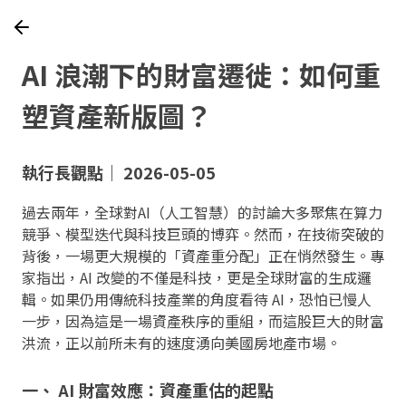
AI 浪潮下的財富遷徙：如何重
塑資產新版圖？
執行長觀點｜ 2026-05-05
過去兩年，全球對AI（人工智慧）的討論大多聚焦在算力
競爭、模型迭代與科技巨頭的博弈。然而，在技術突破的
背後，一場更大規模的「資產重分配」正在悄然發生。專
家指出，AI 改變的不僅是科技，更是全球財富的生成邏
輯。如果仍用傳統科技產業的角度看待 AI，恐怕已慢人
一步，因為這是一場資產秩序的重組，而這股巨大的財富
洪流，正以前所未有的速度湧向美國房地產市場。
一、 AI 財富效應：資產重估的起點