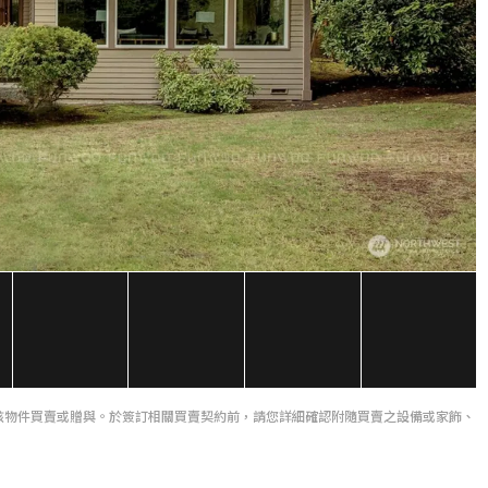
該物件買賣或贈與。於簽訂相關買賣契約前，請您詳細確認附隨買賣之設備或家飾、