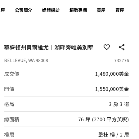
租屋
公司簡介
媒體採訪
趨勢專欄
買屋
賣屋
華盛頓州貝爾維尤｜湖畔旁唯美別墅
BELLEVUE, WA 98008
732776
成交價
1,480,000美金
開價
1,550,000美金
格局
3 房 3 衛
總面積
76 坪 (2700 平方英呎)
樓層
整棟 樓 / 2 層