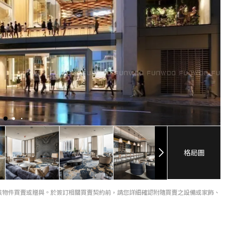
格局圖
該物件買賣或贈與。於簽訂相關買賣契約前，請您詳細確認附隨買賣之設備或家飾、