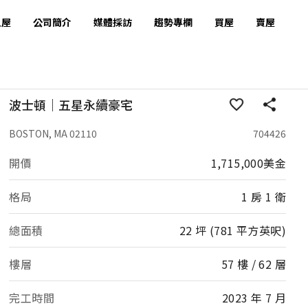
租屋
公司簡介
媒體採訪
趨勢專欄
買屋
賣屋
波士頓｜五星永續豪宅
BOSTON, MA 02110
704426
開價
1,715,000美金
格局
1 房 1 衛
總面積
22 坪 (781 平方英呎)
樓層
57 樓 / 62 層
完工時間
2023 年 7 月