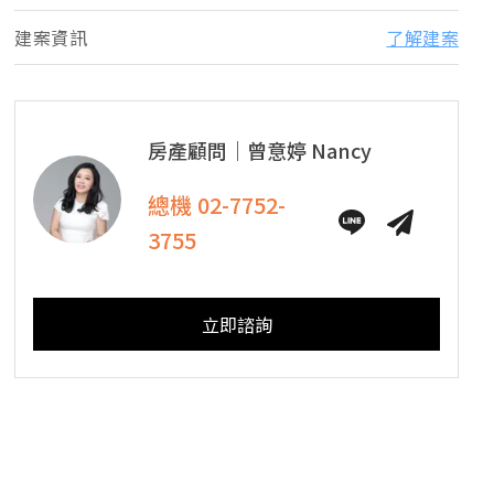
建案資訊
了解建案
房產顧問｜
曾意婷
Nancy
總機
02-7752-
3755
立即諮詢