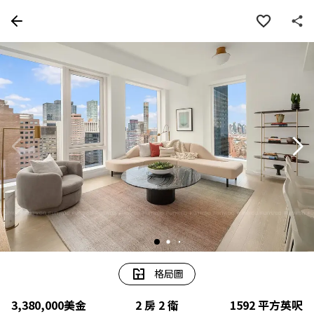
房屋資訊
詳細資料
物件特色
周邊
格局圖
3,380,000
美金
2 房 2 衛
1592
平方英呎