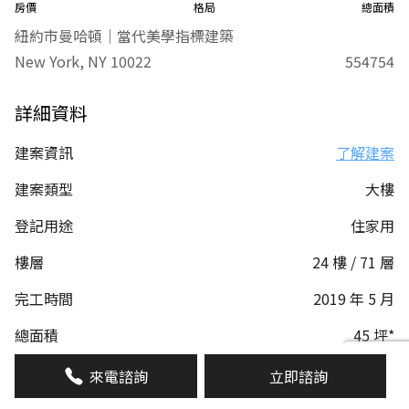
房價
格局
總面積
紐約市曼哈頓｜當代美學指標建築
New York, NY 10022
554754
詳細資料
建案資訊
了解建案
建案類型
大樓
登記用途
住家用
樓層
24 樓 / 71 層
完工時間
2019 年 5 月
總面積
45 坪*
1592 平方英呎
來電諮詢
立即諮詢
警衛管理
有