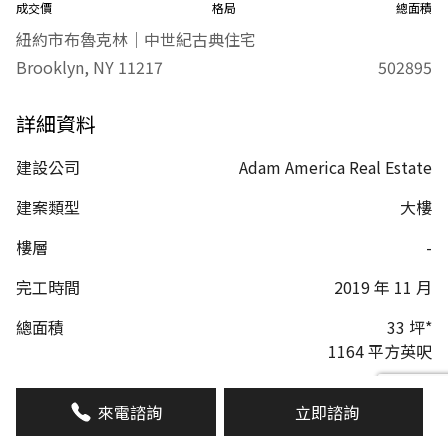
成交價
格局
總面積
紐約市布魯克林｜中世紀古典住宅
Brooklyn, NY 11217
502895
詳細資料
建設公司
Adam America Real Estate
建案類型
大樓
樓層
-
完工時間
2019 年 11 月
總面積
33 坪*
1164 平方英呎
警衛管理
有
來電諮詢
立即諮詢
管理費
1312