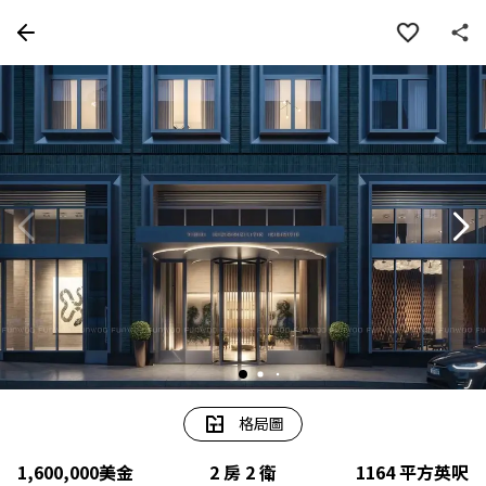
房屋資訊
詳細資料
物件特色
周邊
格局圖
1,600,000
美金
2 房 2 衛
1164
平方英呎