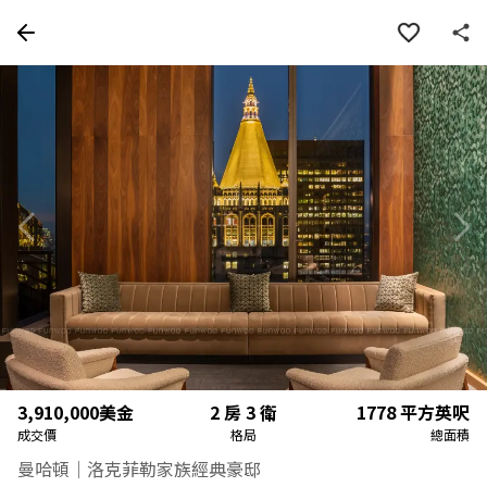
房屋資訊
詳細資料
物件特色
周邊
3,910,000
美金
2 房 3 衛
1778
平方英呎
成交價
格局
總面積
曼哈頓｜洛克菲勒家族經典豪邸