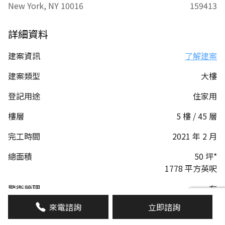
New York, NY 10016
159413
詳細資料
建案資訊
了解建案
建案類型
大樓
登記用途
住家用
樓層
5 樓 / 45 層
完工時間
2021 年 2 月
總面積
50 坪*
1778 平方英呎
警衛管理
有
來電諮詢
立即諮詢
管理費
2616