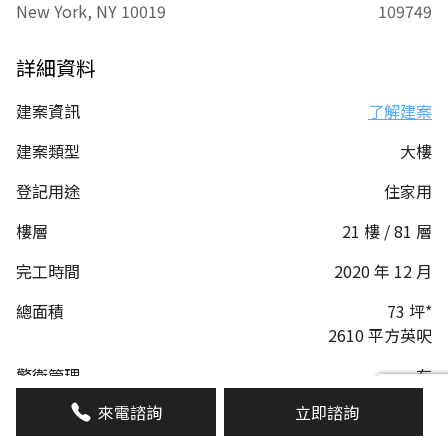
New York, NY 10019
109749
詳細資料
建案資訊
了解建案
建案類型
大樓
登記用途
住家用
樓層
21 樓 / 81 層
完工時間
2020 年 12 月
總面積
73 坪*
2610 平方英呎
警衛管理
有
來電諮詢
立即諮詢
管理費
6769