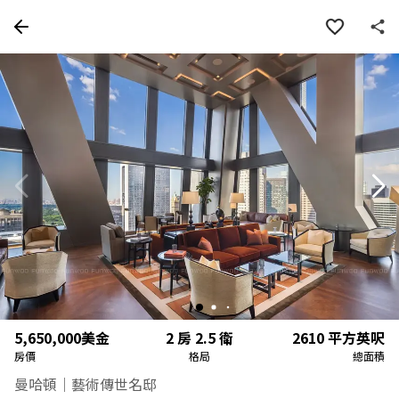
房屋資訊
詳細資料
物件特色
周邊
5,650,000
美金
2 房 2.5 衛
2610
平方英呎
房價
格局
總面積
曼哈頓｜藝術傳世名邸