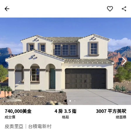
房屋資訊
詳細資料
物件特色
周邊
740,000
美金
4 房 3.5 衛
3007
平方英呎
成交價
格局
總面積
皮奧里亞｜台積電新村