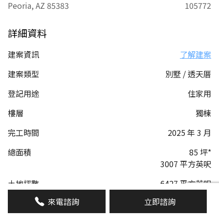
Peoria, AZ 85383
105772
詳細資料
建案資訊
了解建案
建案類型
別墅 / 透天厝
登記用途
住家用
樓層
獨棟
完工時間
2025 年 3 月
總面積
85 坪*
3007 平方英呎
土地坪數
6427 平方英呎
來電諮詢
立即諮詢
警衛管理
無