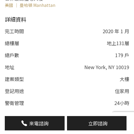
美國
｜
曼哈頓 Manhattan
詳細資料
完工時間
2020 年 1 月
總樓層
地上131層
總戶數
179 戶
地址
New York, NY 10019
建案類型
大樓
登記用途
住家用
警衛管理
24小時
公共設施
游泳池、健身房、水療室、兒童遊樂場、
會議室、交誼區
來電諮詢
立即諮詢