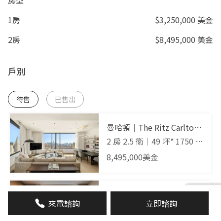
1房
$3,250,000 美金
2房
$8,495,000 美金
戶別
待售
已售出
曼哈頓｜The Ritz Carlton
頂級豪華公寓
2 房 2.5 衛
｜
49 坪* 1750 平
方英呎
｜
43樓
8,495,000
美金
曼哈頓｜The Ritz Carlton
來電諮詢
立即諮詢
頂級豪華公寓
1 房 1.5 衛
｜
26 坪* 911 平
方英呎
｜
42樓