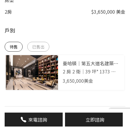
2房
$3,650,000 美金
戶別
待售
已售出
曼哈頓｜第五大道名建築師
藝術豪邸
2 房 2 衛
｜
39 坪* 1373 平
方英呎
｜
25樓
3,650,000
美金
詳細資料
來電諮詢
立即諮詢
完工時間
2019 年 7 月